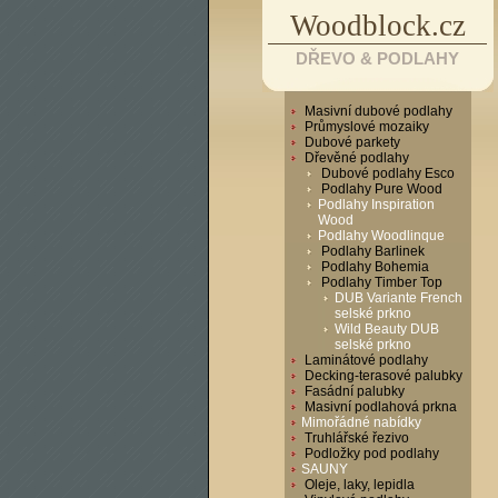
Woodblock.cz
DŘEVO & PODLAHY
Masivní dubové podlahy
Průmyslové mozaiky
Dubové parkety
Dřevěné podlahy
Dubové podlahy Esco
Podlahy Pure Wood
Podlahy Inspiration
Wood
Podlahy Woodlinque
Podlahy Barlinek
Podlahy Bohemia
Podlahy Timber Top
DUB Variante French
selské prkno
Wild Beauty DUB
selské prkno
Laminátové podlahy
Decking-terasové palubky
Fasádní palubky
Masivní podlahová prkna
Mimořádné nabídky
Truhlářské řezivo
Podložky pod podlahy
SAUNY
Oleje, laky, lepidla