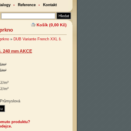
talogy
Reference
Kontakt
Košík (0,00 Kč)
 prkno
prkno
»
DUB Variante French XXL š.
š. 240 mm AKCE
č/m²
č/m²
Kč/m²
Kč/m²
 Průmyslová
tomuto produktu?
odejce.