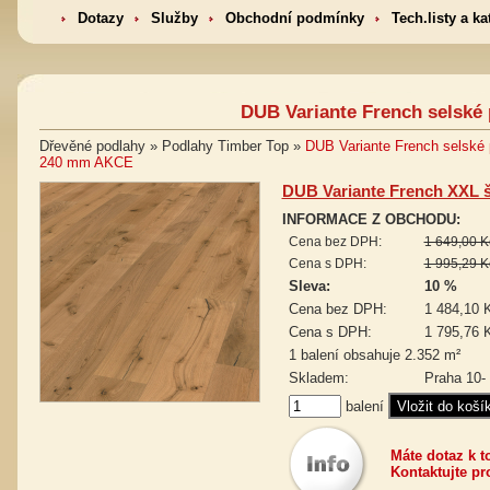
Dotazy
Služby
Obchodní podmínky
Tech.listy a ka
DUB Variante French selské
Dřevěné podlahy » Podlahy Timber Top »
DUB Variante French selské 
240 mm AKCE
DUB Variante French XXL 
INFORMACE Z OBCHODU:
Cena bez DPH:
1 649,00 K
Cena s DPH:
1 995,29 K
Sleva:
10 %
Cena bez DPH:
1 484,10 
Cena s DPH:
1 795,76 
1 balení obsahuje 2.352 m²
Skladem:
Praha 10-
balení
Máte dotaz k 
Kontaktujte pr